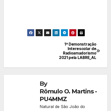
1ª Demonstração
Navegação
Interescolar de
Radioamadorismo
de
2021 pela LABRE_AL
Post
By
Rômulo O. Martins -
PU4MMZ
Natural de São João do