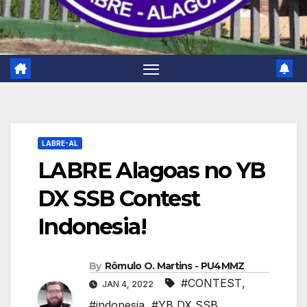
LABRE-AL
LABRE Alagoas no YB
DX SSB Contest
Indonesia!
By
Rômulo O. Martins - PU4MMZ
#CONTEST
,
JAN 4, 2022
#indonesia
,
#YB DX SSB
,