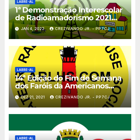
LABRE-AL
1ª Demonstração Interescolar
de Radioamadorismo 2021
pela LABRE_AL
JAN 4, 2022
CREZIVANDO JR. - PP7CJ
LABRE-AL
14ª Edição do Fim de Semana
dos Faróis da Americanos
2022
DEZ 21, 2021
CREZIVANDO JR. - PP7CJ
LABRE-AL