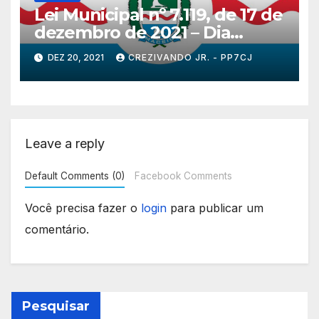
Lei Municipal nº 7.119, de 17 de
dezembro de 2021 – Dia
Municipal do Radioamador de
DEZ 20, 2021
CREZIVANDO JR. - PP7CJ
Maceió.
Leave a reply
Default Comments (0)
Facebook Comments
Você precisa fazer o
login
para publicar um
comentário.
Pesquisar