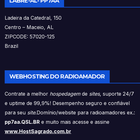
LABRE-AL- PP7AA
Ladeira da Catedral, 150
Centro – Maceio, AL
ZIPCODE: 57020-125
Brazil
WEBHOSTING DO RADIOAMADOR
Contrate a melhor
hospedagem
de
sites
, suporte 24/7
e uptime de 99,9%! Desempenho seguro e confiável
para seu
site
.Domínio/website para radioamadores ex.:
pp7aa.QSL.BR
e muito mais acesse e assine
www.HostSagrado.com.br